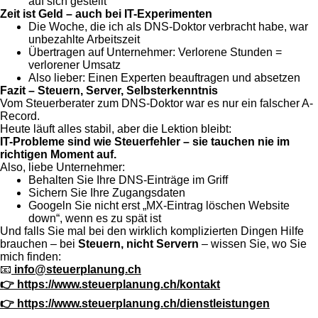
auf sich gestellt
Zeit ist Geld – auch bei IT-Experimenten
Die Woche, die ich als DNS-Doktor verbracht habe, war
unbezahlte Arbeitszeit
Übertragen auf Unternehmer: Verlorene Stunden =
verlorener Umsatz
Also lieber: Einen Experten beauftragen und absetzen
Fazit – Steuern, Server, Selbsterkenntnis
Vom Steuerberater zum DNS-Doktor war es nur ein falscher A-
Record.
Heute läuft alles stabil, aber die Lektion bleibt:
IT-Probleme sind wie Steuerfehler – sie tauchen nie im
richtigen Moment auf.
Also, liebe Unternehmer:
Behalten Sie Ihre DNS-Einträge im Griff
Sichern Sie Ihre Zugangsdaten
Googeln Sie nicht erst „MX-Eintrag löschen Website
down“, wenn es zu spät ist
Und falls Sie mal bei den wirklich komplizierten Dingen Hilfe
brauchen – bei
Steuern, nicht Servern
– wissen Sie, wo Sie
mich finden:
📧
info@steuerplanung.ch
👉 https://www.steuerplanung.ch/kontakt
👉 https://www.steuerplanung.ch/dienstleistungen