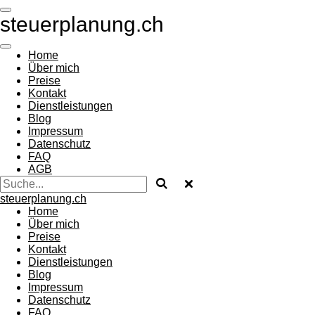
Zum
steuerplanung.ch
Hauptinhalt
springen
Home
Über mich
Preise
Kontakt
Dienstleistungen
Blog
Impressum
Datenschutz
FAQ
AGB
steuerplanung.ch
Home
Über mich
Preise
Kontakt
Dienstleistungen
Blog
Impressum
Datenschutz
FAQ