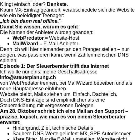
Klingt einfach, oder?
Denkste.
Kaum MX-Eintrag geändert, verabschiedete sich die Website
wie ein beleidigter Teenager:
„Ich bin dann mal offline.“
Damit Sie wissen, worum es geht
Die Namen der Anbieter wurden geändert:
WebPredator
= Website-Host
MailWizard
= E-Mail-Anbieter
Denn ich will hier niemanden an den Pranger stellen – nur
zeigen, was passieren kann, wenn Zahlenmenschen DNS
spielen.
Episode 1: Der Steuerberater trifft das Internet
Ich wollte nur eins: meine Geschäftsadresse
info@steuerplanung.ch
von WebPredator trennen, bei MailWizard betreiben und als
neue Hauptadresse einführen.
Website bleibt, Mails ziehen um. Einfach. Dachte ich.
Doch DNS-Einträge sind empfindlicher als eine
Steuererklärung mit vergessenen Belegen.
Am 28. Oktober schrieb ich eine Mail an den Support –
präzise, logisch, wie man es von einem Steuerberater
erwartet:
Hintergrund, Ziel, technische Details
Saubere DNS-Werte geliefert: MX, SPF, Autodiscover
Klare Bitte: „Nur die E-Mail umstellen, Website nicht