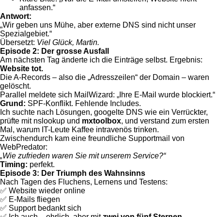
anfassen.“
Antwort:
„Wir geben uns Mühe, aber externe DNS sind nicht unser
Spezialgebiet.“
Übersetzt:
Viel Glück, Martin.
Episode 2: Der grosse Ausfall
Am nächsten Tag änderte ich die Einträge selbst. Ergebnis:
Website tot.
Die A-Records – also die „Adresszeilen“ der Domain – waren
gelöscht.
Parallel meldete sich MailWizard: „Ihre E-Mail wurde blockiert.“
Grund:
SPF-Konflikt. Fehlende Includes.
Ich suchte nach Lösungen, googelte DNS wie ein Verrückter,
prüfte mit nslookup und
mxtoolbox
, und verstand zum ersten
Mal, warum IT-Leute Kaffee intravenös trinken.
Zwischendurch kam eine freundliche Supportmail von
WebPredator:
„Wie zufrieden waren Sie mit unserem Service?“
Timing:
perfekt.
Episode 3: Der Triumph des Wahnsinns
Nach Tagen des Fluchens, Lernens und Testens:
✅ Website wieder online
✅ E-Mails fliegen
✅ Support bedankt sich
✅ Ich auch – ehrlich, aber mit
zwei von fünf Sternen-